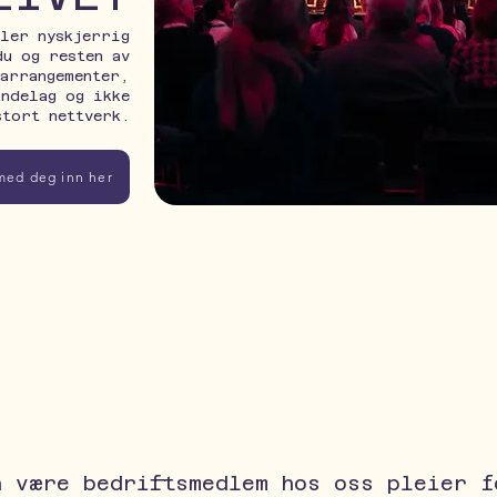
ler nyskjerrig
du og resten av
 arrangementer,
øndelag og ikke
stort nettverk.
 med deg inn her
å være bedriftsmedlem hos oss pleier f