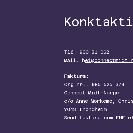
Konktakt
Tlf: 900 81 062
Mail: h
ei@connectmidt.
Faktura:
Org.nr.: 985 525 374
Connect Midt-Norge
c/o Anne Morkemo, Chri
7043 Trondheim
Send faktura som EHF e