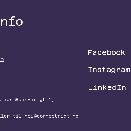
info
Facebook
no
Instagram
LinkedIn
stian Monsens gt 1,
ller til
hei@connectmidt.no