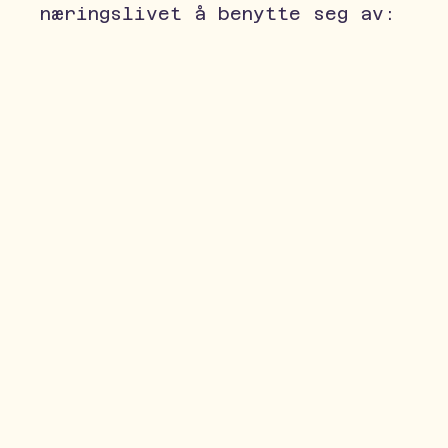
næringslivet å benytte seg av:
Gratis påmelding på arrangementer
yrekompetanse gjennom styrekurs, styrekandidat
matching og skaleringseksperter
Eksponering til andre i økosystemet
Nettverk på tvers av offentlig og privat sekto