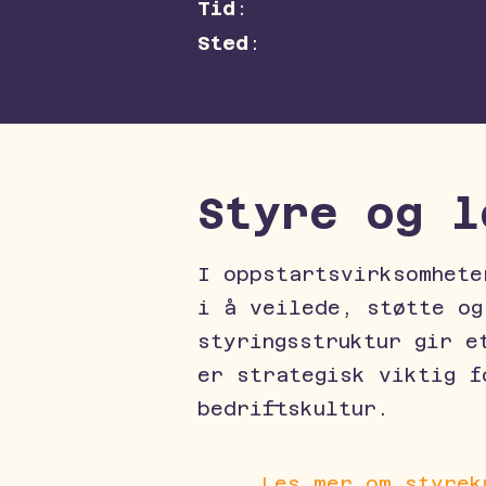
Tid
:
Sted
:
Styre og l
I oppstartsvirksomhete
i å veilede, støtte og
styringsstruktur gir e
er strategisk viktig f
bedriftskultur.
Les mer om styrek