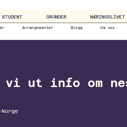
STUDENT
GRÜNDER
NÆRINGSLIVET
er
Arrangementer
Blogg
Om oss
 vi ut info om ne
-Norge