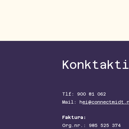
Konktakt
Tlf: 900 81 062
Mail: h
ei@connectmidt.
Faktura:
Org.nr.: 985 525 374