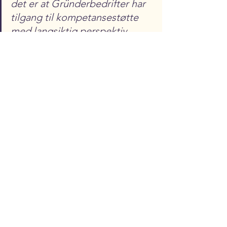
det er at Gründerbedrifter har 
tilgang til kompetansestøtte 
med langsiktig perspektiv
Rune Møkkelgård, Daglig leder 
i Splitlift
Vi i Connect Midt-Norge har fått følge 
Splitlifts utvikling over tid gjennom 
våre tjenester, og er glade for at de har 
sett verdien i å ha mentorer som kan gi 
råd i flere faser av prosessen når man 
skal gå fra idé til marked. 
→ 
Les mer og se bilder av Splitlift hos 
Byggmesteren.no
→ 
Splitlift sin nettside